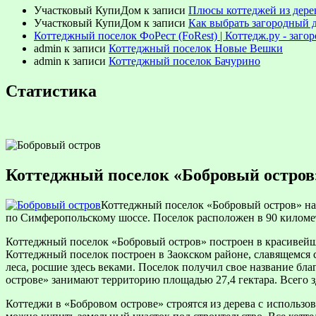
Участковый КупиДом
к записи
Плюсы коттеджей из дере
Участковый КупиДом
к записи
Как выбрать загородный 
Коттеджный поселок ФоРест (FoRest) | Коттедж.ру - заг
admin
к записи
Коттеджный поселок Новые Вешки
admin
к записи
Коттеджный поселок Бачурино
Статистика
Коттеджный поселок «Бобровый остров
Коттеджный поселок «Бобровый остров» нах
по Симферопольскому шоссе. Поселок расположен в 90 киломе
Коттеджный поселок «Бобровый остров» построен в красивейш
Коттеджный поселок построен в Заокском районе, славящемся с
леса, росшие здесь веками. Поселок получил свое название б
острове» занимают территорию площадью 27,4 гектара. Всего з
Коттеджи в «Бобровом острове» строятся из дерева с использ