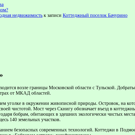
ва
дом?
ородная недвижимость
к записи
Коттеджный поселок Бачурино
»
одится возле границы Московской области с Тульской. Добратьс
трах от МКАД областей.
ем уголке в окружении живописной природы. Островок, на кото
воей чистотой. Мост через Скнигу обозначает въезд в коттеджн
лагодаря бобрам, обитающих в здешних экологически чистых мес
десь 140 земельных участков.
ованием безопасных современных технологий. Коттеджи в Подмос