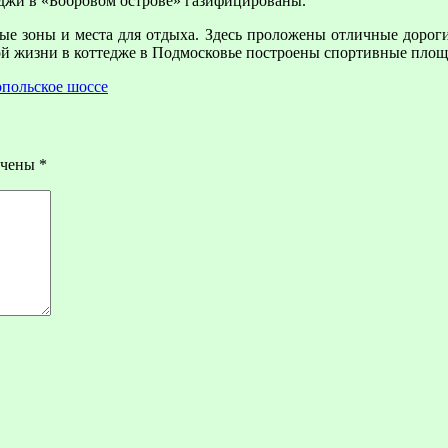
еджи в «Бобровом острове» газифицированы.
ые зоны и места для отдыха. Здесь проложены отличные дороги,
ой жизни в коттедже в Подмосковье построены спортивные площа
польское шоссе
ечены
*