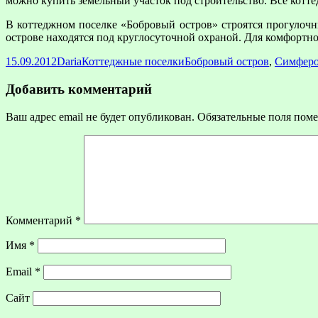
можно купить земельный участок под строительство. Все котт
В коттеджном поселке «Бобровый остров» строятся прогулочн
острове находятся под круглосуточной охраной. Для комфортн
Опубликовано
Автор
Рубрики
Метки
15.09.2012
Daria
Коттеджные поселки
Бобровый остров
,
Симферо
Добавить комментарий
Ваш адрес email не будет опубликован.
Обязательные поля пом
Комментарий
*
Имя
*
Email
*
Сайт