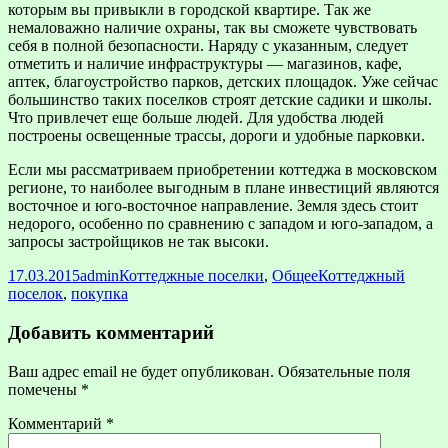
которым вы привыкли в городской квартире. Так же
немаловажно наличие охраны, так вы сможете чувствовать
себя в полной безопасности. Наряду с указанным, следует
отметить и наличие инфраструктуры — магазинов, кафе,
аптек, благоустройство парков, детских площадок. Уже сейчас
большинство таких поселков строят детские садики и школы.
Что привлечет еще больше людей. Для удобства людей
построены освещенные трассы, дороги и удобные парковки.
Если мы рассматриваем приобретении коттеджа в московском
регионе, то наиболее выгодным в плане инвестиций являются
восточное и юго-восточное направление. Земля здесь стоит
недорого, особенно по сравнению с западом и юго-западом, а
запросы застройщиков не так высоки.
Опубликовано
Автор
Рубрики
Метки
17.03.2015
admin
Коттеджные поселки
,
Общее
Коттеджный
поселок
,
покупка
Добавить комментарий
Ваш адрес email не будет опубликован.
Обязательные поля
помечены
*
Комментарий
*