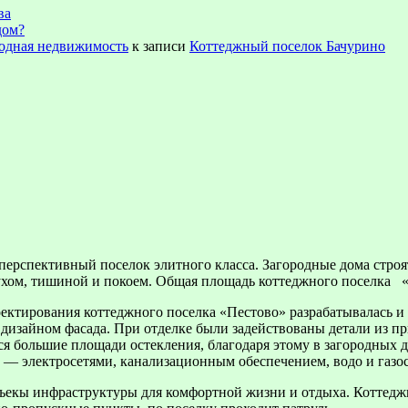
ва
дом?
ородная недвижимость
к записи
Коттеджный поселок Бачурино
перспективный поселок элитного класса. Загородные дома строя
духом, тишиной и покоем.
Общая площадь коттеджного поселка «П
ектирования коттеджного поселка «Пестово» разрабатывалась и 
изайном фасада. При отделке были задействованы детали из пр
я большие площади остекления, благодаря этому в загородных д
— электросетями, канализационным обеспечением, водо и газо
объекы инфраструктуры для комфортной жизни и отдыха. Коттедж