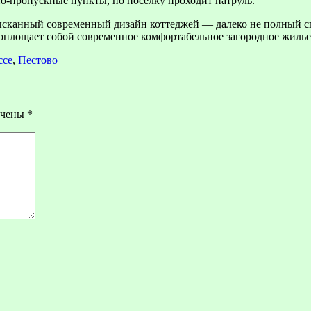
но-пропускные пункты, по поселку проходит патруль.
зысканный современный дизайн коттеджей — далеко не полный сп
площает собой современное комфортабельное загородное жилье 
ссе
,
Пестово
ечены
*