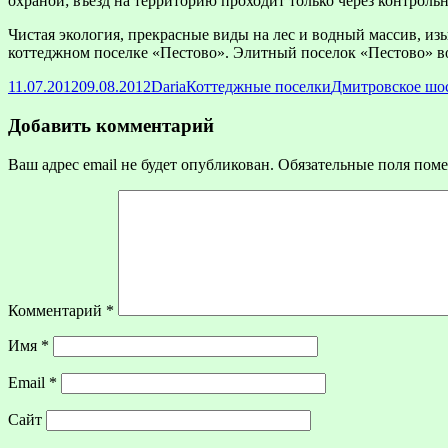
охраной; въезд на территорию проходит только через контроль
Чистая экология, прекрасные виды на лес и водный массив, и
коттеджном поселке «Пестово». Элитный поселок «Пестово» во
Опубликовано
Автор
Рубрики
Метки
11.07.2012
09.08.2012
Daria
Коттеджные поселки
Дмитровское шо
Добавить комментарий
Ваш адрес email не будет опубликован.
Обязательные поля пом
Комментарий
*
Имя
*
Email
*
Сайт