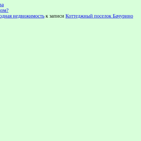
ва
дом?
ородная недвижимость
к записи
Коттеджный поселок Бачурино